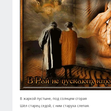
В жаркой пустыне, под солнцем сгорая
Шёл старец седой, с ним старуха слепая.