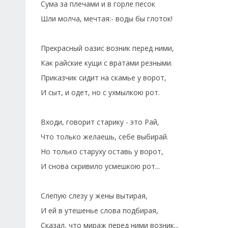
Сума за плечами и в горле песок
Шли молча, мечтая:- воды бы глоток!
Прекрасный оазис возник перед ними,
Как райские кущи с вратами резными.
Приказчик сидит на скамье у ворот,
И сыт, и одет, но с ухмылкою рот.
Входи, говорит старику - это Рай,
Что только желаешь, себе выбирай.
Но только старуху оставь у ворот,
И снова скривило усмешкою рот...
Слепую слезу у жены вытирая,
И ей в утешенье слова подбирая,
Сказал, что мираж перед ними возник...