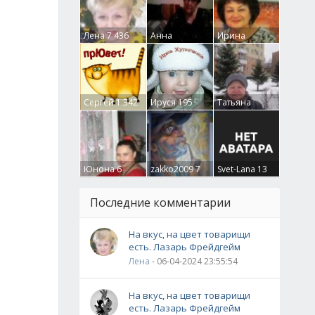
Лена
7 436
Анна
Ирина
Гумлевая
0
Бруцкая
41
Сергей
1 342
Ируся
195
Татьяна
Крючкова
0
Юнона
6
zakko2009
7
Svet-Lana
13
Последние комментарии
На вкус, на цвет товарищи
есть. Лазарь Фрейдгейм
Лена
- 06-04-2024 23:55:54
На вкус, на цвет товарищи
есть. Лазарь Фрейдгейм