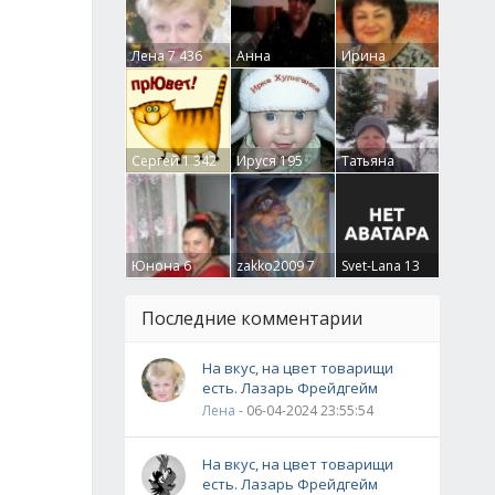
Лена
7 436
Анна
Ирина
Гумлевая
0
Бруцкая
41
Сергей
1 342
Ируся
195
Татьяна
Крючкова
0
Юнона
6
zakko2009
7
Svet-Lana
13
Последние комментарии
На вкус, на цвет товарищи
есть. Лазарь Фрейдгейм
Лена
- 06-04-2024 23:55:54
На вкус, на цвет товарищи
есть. Лазарь Фрейдгейм