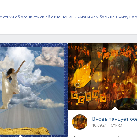
е
стихи об осени
стихи об отношении к жизни
чем больше я живу на 
Вновь танцует осен
16.09.21
Стихи