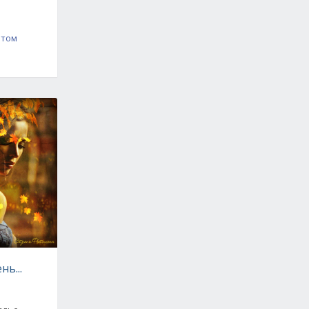
этом
ь...