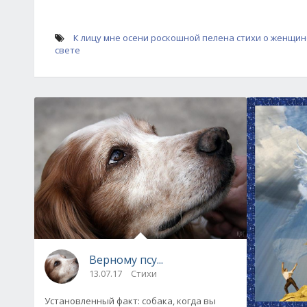
К лицу мне осени роскошной пелена
стихи о женщин
свете
Верному псу...
13.07.17
Стихи
Установленный факт: собака, когда вы