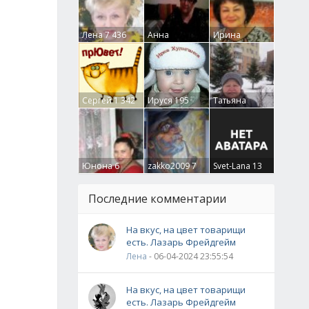
Лена
7 436
Анна
Ирина
Гумлевая
0
Бруцкая
41
Сергей
1 342
Ируся
195
Татьяна
Крючкова
0
Юнона
6
zakko2009
7
Svet-Lana
13
Последние комментарии
На вкус, на цвет товарищи
есть. Лазарь Фрейдгейм
Лена
- 06-04-2024 23:55:54
На вкус, на цвет товарищи
есть. Лазарь Фрейдгейм