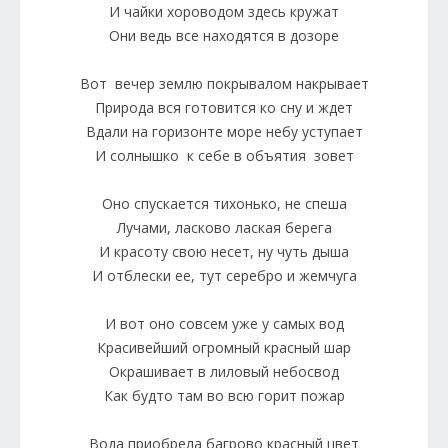
И чайки хороводом здесь кружат
Они ведь все находятся в дозоре
Вот вечер землю покрывалом накрывает
Природа вся готовится ко сну и ждет
Вдали на горизонте море небу уступает
И солнышко к себе в объятия зовет
Оно спускается тихонько, не спеша
Лучами, ласково лаская берега
И красоту свою несет, ну чуть дыша
И отблески ее, тут серебро и жемчуга
И вот оно совсем уже у самых вод
Красивейший огромный красный шар
Окрашивает в лиловый небосвод
Как будто там во всю горит пожар
Вода приобрела багрово красный цвет