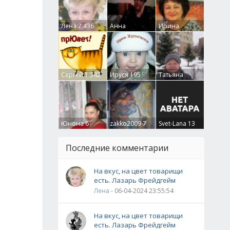
Лена
7 436
Анна
Ирина
Гумлевая
0
Бруцкая
41
Сергей
1 342
Ируся
195
Татьяна
Крючкова
0
Юнона
6
zakko2009
7
Svet-Lana
13
Последние комментарии
На вкус, на цвет товарищи
есть. Лазарь Фрейдгейм
Лена
- 06-04-2024 23:55:54
На вкус, на цвет товарищи
есть. Лазарь Фрейдгейм