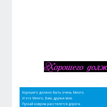
Хорошего должно быть очень Много.
И это Много, Вам, друзья мои.
Пускай ковром расстелется дорога.