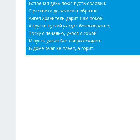
Встречая день,поют пусть соловьи.
С рассвета до заката и обратно
Ангел Хранитель дарит Вам покой.
А грусть пускай уходит безвозвратно,
Тоску с печалью, унося с собой.
И пусть удача Вас сопровождает.
В доме очаг не тлеет, а горит.