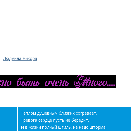
Людмила Никора
Теплом душевным близких согревает.
Тревога сердце пусть не бередит.
И в жизни полный штиль, не надо шторма.