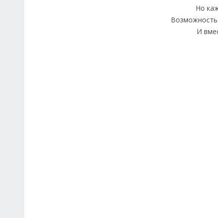
Но каж
Возможность 
И вме