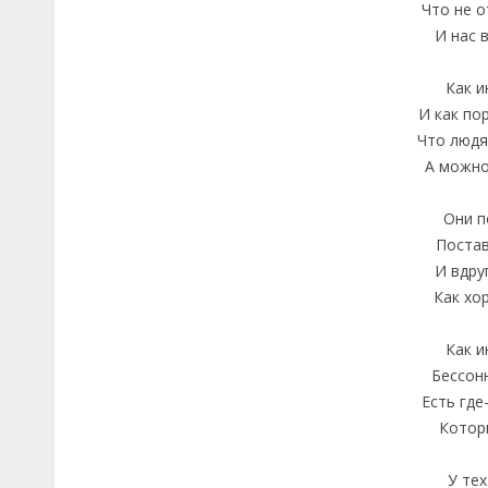
Что не о
И нас 
Как и
И как по
Что людя
А можно
Они п
Постав
И вдру
Как хо
Как и
Бессон
Есть где
Котор
У тех