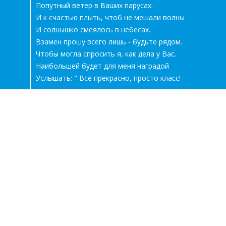
Попутный ветер в Ваших парусах.
И к счастью плыть, чтоб не мешали волны
И солнышко смеялось в небесах.
Взамен прошу всего лишь - будьте рядом.
Чтобы могла спросить я, как дела у Вас.
Наибольшей будет для меня наградой
Услышать: " Все прекрасно, просто класс!