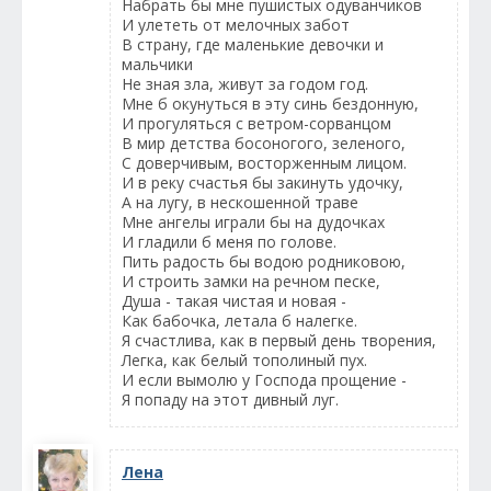
Набрать бы мне пушистых одуванчиков
И улететь от мелочных забот
В страну, где маленькие девочки и
мальчики
Не зная зла, живут за годом год.
Мне б окунуться в эту синь бездонную,
И прогуляться с ветром-сорванцом
В мир детства босоногого, зеленого,
С доверчивым, восторженным лицом.
И в реку счастья бы закинуть удочку,
А на лугу, в нескошенной траве
Мне ангелы играли бы на дудочках
И гладили б меня по голове.
Пить радость бы водою родниковою,
И строить замки на речном песке,
Душа - такая чистая и новая -
Как бабочка, летала б налегке.
Я счастлива, как в первый день творения,
Легка, как белый тополиный пух.
И если вымолю у Господа прощение -
Я попаду на этот дивный луг.
Лена