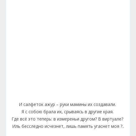
И салфеток ажур – руки мамины их создавали.
Я с собою брала их, срываясь в другие края.
Где всё это теперь: в измереньи другом? В виртуале?
Иль бесследно исчезнет, лишь память угаснет моя ?..