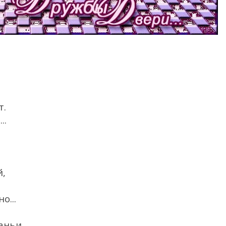
т.
..
й,
о...
аньи,