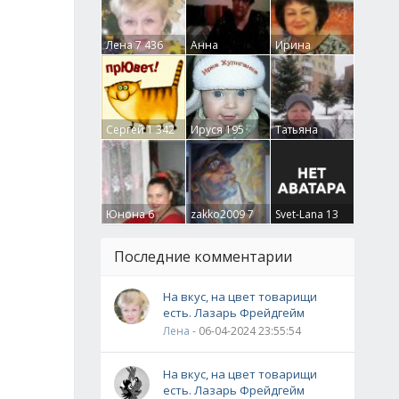
Лена
7 436
Анна
Ирина
Гумлевая
0
Бруцкая
41
Сергей
1 342
Ируся
195
Татьяна
Крючкова
0
Юнона
6
zakko2009
7
Svet-Lana
13
Последние комментарии
На вкус, на цвет товарищи
есть. Лазарь Фрейдгейм
Лена
- 06-04-2024 23:55:54
На вкус, на цвет товарищи
есть. Лазарь Фрейдгейм