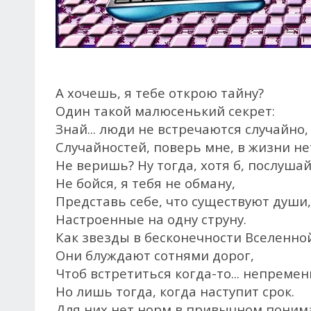
А хочешь, я тебе открою тайну?
Один такой малюсенький секрет:
Знай... люди не встречаются случайно,
Случайностей, поверь мне, в жизни не
Не веришь? Ну тогда, хотя б, послушай.
Не бойся, я тебя не обману,
Представь себе, что существуют души,
Настроенные на одну струну.
Как звезды в бесконечности Вселенно
Они блуждают сотнями дорог,
Чтоб встретиться когда-то... непременн
Но лишь тогда, когда наступит срок.
Для них нет норм в привычном поним