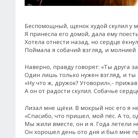
Беспомощный, щенок худой скулил у м
Я принесла его домой, дала ему поест
Хотела отнести назад, но сердце ёкну
Поймала я собачий взгляд, и молнией 
Наверно, правду говорят: «Ты друга за
Один лишь только нужен взгляд, и ты
«Ну что ж, дружок? Уговорил»,- прижав
А он от радости скулил. Собачье сердц
Лизал мне щёки. В мокрый нос его я н
«Спасибо, что пришел, мой пёс. А то, од
Мы жили вместе, он и я. Года летели 
Он хорошел день ото дня и был мне п