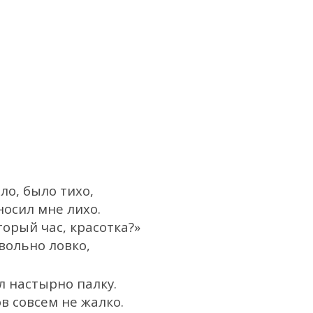
ло, было тихо,
носил мне лихо.
орый час, красотка?»
вольно ловко,
л настырно палку.
ов совсем не жалко.