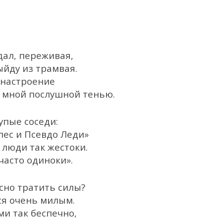
дал, переживая,
выйду из трамвая.
 настроение
а мной послушной тенью.
упые соседи:
пес и Псевдо Леди»
 люди так жестоки.
часто одиноки».
сно тратить силы?
ся очень милым.
ими так беспечно,