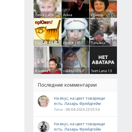
Лена
7 436
Анна
Ирина
Гумлевая
0
Бруцкая
41
Сергей
1 342
Ируся
195
Татьяна
Крючкова
0
Юнона
6
zakko2009
7
Svet-Lana
13
Последние комментарии
На вкус, на цвет товарищи
есть. Лазарь Фрейдгейм
Лена
- 06-04-2024 23:55:54
На вкус, на цвет товарищи
есть. Лазарь Фрейдгейм