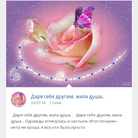
Даря себя другим, жила душа...
30.07.16
Стихи
Даря себя другим, жила душа... Даря себя другим, жила
душа... Однажды оглянулась и застыла- Итог печален -
нету ни гроша. А все,что было,просто