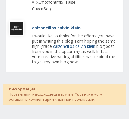
v=x...mp;nohtml5=False
Спасибо!)
calzoncillos calvin klein
I would like to thnkx for the efforts you have
put in writing this blog. I am hoping the same
high-grade
calzoncillos calvin klein
blog post
from you in the upcoming as well. In fact
your creative writing abilities has inspired me
to get my own blog now.
Информация
Посетители, находящиеся в группе
Гости
, не могут
оставлять комментарии к данной публикации.