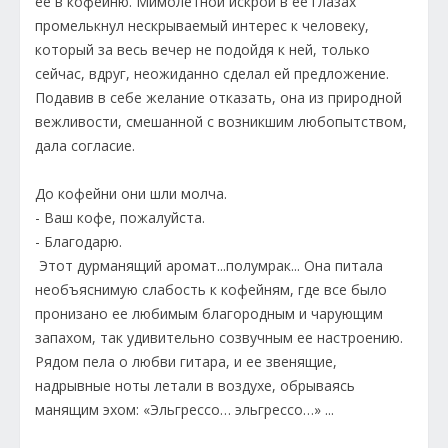
ее в кофейню. Мимолетной искрой в ее глазах
промелькнул нескрываемый интерес к человеку,
который за весь вечер не подойдя к ней, только
сейчас, вдруг, неожиданно сделал ей предложение.
Подавив в себе желание отказать, она из природной
вежливости, смешанной с возникшим любопытством,
дала согласие.
До кофейни они шли молча.
- Ваш кофе, пожалуйста.
- Благодарю.
Этот дурманящий аромат...полумрак... Она питала
необъяснимую слабость к кофейням, где все было
пронизано ее любимым благородным и чарующим
запахом, так удивительно созвучным ее настроению.
Рядом пела о любви гитара, и ее звенящие,
надрывные ноты летали в воздухе, обрываясь
манящим эхом: «Эльгрессо… эльгрессо…» ...