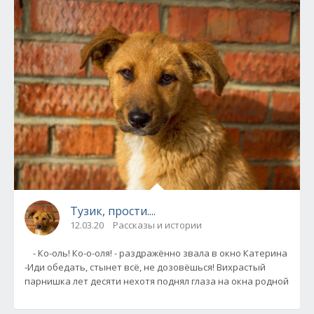
Тузик, прости....
12.03.20
Рассказы и истории
- Ко-оль! Ко-о-оля! - раздражённо звала в окно Катерина
-Иди обедать, стынет всё, не дозовёшься! Вихрастый
парнишка лет десяти нехотя поднял глаза на окна родной