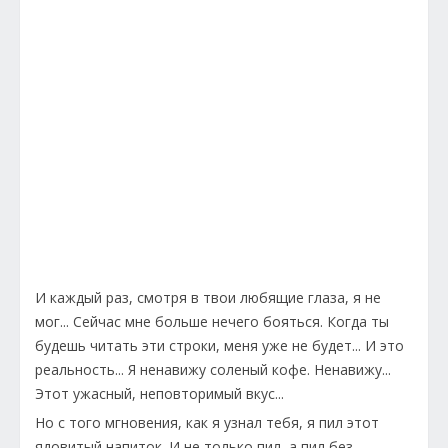
И каждый раз, смотря в твои любящие глаза, я не
мог... Сейчас мне больше нечего бояться. Когда ты
будешь читать эти строки, меня уже не будет... И это
реальность... Я ненавижу соленый кофе. Ненавижу...
Этот ужасный, неповторимый вкус...
Но с того мгновения, как я узнал тебя, я пил этот
ядовитый напиток. И не только пил, а пил без