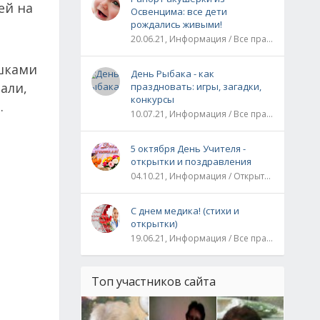
ей на
Освенцима: все дети
рождались живыми!
20.06.21, Информация / Все праздники / Рассказы и истории
ршками
День Рыбака - как
али,
праздновать: игры, загадки,
конкурсы
.
10.07.21, Информация / Все праздники
5 октября День Учителя -
открытки и поздравления
04.10.21, Информация / Открытки / Все праздники
С днем медика! (стихи и
открытки)
19.06.21, Информация / Все праздники
Топ участников сайта