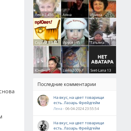
Лена
7 436
Анна
Ирина
Гумлевая
0
Бруцкая
41
Сергей
1 342
Ируся
195
Татьяна
Крючкова
0
Юнона
6
zakko2009
7
Svet-Lana
13
Последние комментарии
снова
На вкус, на цвет товарищи
есть. Лазарь Фрейдгейм
Лена
- 06-04-2024 23:55:54
м
На вкус, на цвет товарищи
есть. Лазарь Фрейдгейм