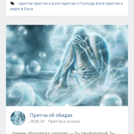
притчи
притчи о Боге
притчи о Господе Боге
притчи о
вере в Бога
Притча об обидах
28.05.20
Притчи и сказки
Ученик обратился к учителю: — Ты такой мудрый. Ты