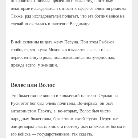
покровительствовала прядению и ткачеству, а поэтому
некоторые исследователи относят к сфере ее влияния ремесла.
Также, ряд исследователей полагает, что эта богиня вовсе не
случайно оказалась в пантеоне Владимира.
В ней склонны видеть жену Перуна. При этом Рыбаков
сообщает, что культ Мокошь в язычестве славян играл
первостепенную роль, пользовавшийся популярностью,
прежде всего, у женщин.
Велес или Волос
Это божество не вошло в княжеский пантеон. Однако на
Руси этот бог был очень почитаем. Во-первых, он был
антагонистом Перуну, а, во-вторых, Волос был чисто
народным божеством, божеством «всей Руси». Перун же
олицетворял власть князя, а поэтому был княжеским богом и
его войска — государственным, так сказать.