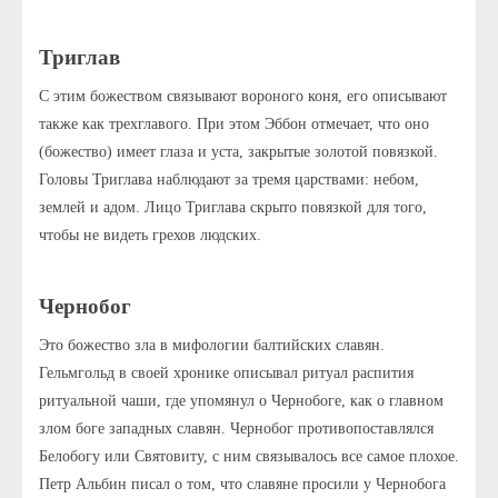
Триглав
С этим божеством связывают вороного коня, его описывают
также как трехглавого. При этом Эббон отмечает, что оно
(божество) имеет глаза и уста, закрытые золотой повязкой.
Головы Триглава наблюдают за тремя царствами: небом,
землей и адом. Лицо Триглава скрыто повязкой для того,
чтобы не видеть грехов людских.
Чернобог
Это божество зла в мифологии балтийских славян.
Гельмгольд в своей хронике описывал ритуал распития
ритуальной чаши, где упомянул о Чернобоге, как о главном
злом боге западных славян. Чернобог противопоставлялся
Белобогу или Святовиту, с ним связывалось все самое плохое.
Петр Альбин писал о том, что славяне просили у Чернобога