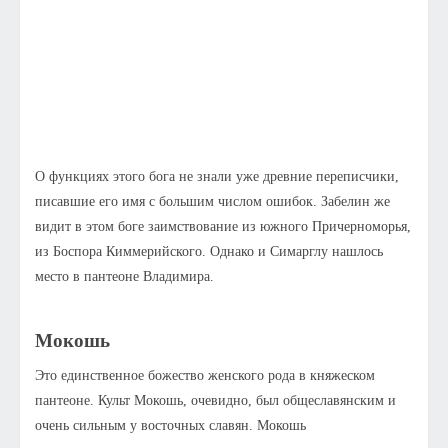
О функциях этого бога не знали уже древние переписчики,
писавшие его имя с большим числом ошибок. Забелин же
видит в этом боге заимствование из южного Причерноморья,
из Боспора Киммерийского. Однако и Симарглу нашлось
место в пантеоне Владимира.
Мокошь
Это единственное божество женского рода в княжеском
пантеоне. Культ Мокошь, очевидно, был общеславянским и
очень сильным у восточных славян. Мокошь