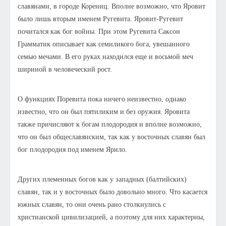
славянами, в городе Корениц. Вполне возможно, что Яровит
было лишь вторым именем Ругевита. Яровит-Ругевит
почитался как бог войны. При этом Ругевита Саксон
Грамматик описывает как семиликого бога, увешанного
семью мечами. В его руках находился еще и восьмой меч
шириной в человеческий рост.
О функциях Поревита пока ничего неизвестно, однако
известно, что он был пятиликим и без оружия. Яровита
также причисляют к богам плодородия и вполне возможно,
что он был общеславянским, так как у восточных славян был
бог плодородия под именем Ярило.
Других племенных богов как у западных (балтийских)
славян, так и у восточных было довольно много. Что касается
южных славян, то они очень рано столкнулись с
христианской цивилизацией, а поэтому для них характерны,