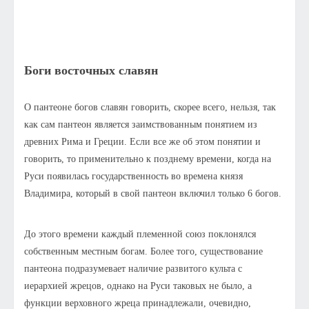
Боги восточных славян
О пантеоне богов славян говорить, скорее всего, нельзя, так
как сам пантеон является заимствованным понятием из
древних Рима и Греции. Если все же об этом понятии и
говорить, то применительно к позднему времени, когда на
Руси появилась государственность во времена князя
Владимира, который в свой пантеон включил только 6 богов.
До этого времени каждый племенной союз поклонялся
собственным местным богам. Более того, существование
пантеона подразумевает наличие развитого культа с
иерархией жрецов, однако на Руси таковых не было, а
функции верховного жреца принадлежали, очевидно,