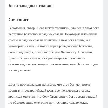
Боги западных славян
Святовит
Гельмгольд, автор «Славянской хроники», увидел в этом боге
верховное божество западных славян. Некоторые племенные
союзы западных славян почитали в нем бога войны, а в
некоторых из них Святовит играл роль доброго божества,
бога плодородия, противостоящего Чернобогу. При этом
происхождение этого бога рассматривают как чисто
славянское, так как этимология названия этого бога восходит
к слову «свет».
Другие исследователи полагают, что этот бог мог иметь
корни в индоевропейской культуре. Гельмгольд в своих
хрониках отмечал, что богу Свентовиту, богу земли ранской,
по обыкновению ежегодно приносились человеческие