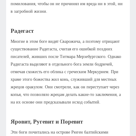
помилования, чтобы он не причинял им вреда ни в этой, ни
в загробной жизни.
Радегаст
Многие в этом боге видят Сварожича, а поэтому отрицают
существование Радегаста, считая его ошибкой поздних
писателей, живших после Титмара Мерзебургского. Однако
Радигаста выделяют в отдельного бога земли бодричей,
отмечая схожесть его облика с греческим Меркурием. При
храме этого божества жил конь, служивший для местных
жрецов оракулом. Они смотрели, как он переступает через
копья, что позволяло жрецам делать какие-то заключения, а
на их основе они предсказывали исход событий.
Яровит, Ругевит и Поревит
Эти боги почитались на острове Рюген балтийскими