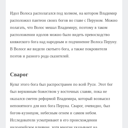
Идол Волоса располагался под холмом, на котором Владимир
расположил пантеон своих богов во главе с Перуном. Можно
полагать, что Волос мешал Владимиру, поэтому в таком
расположении идолов можно было видеть превосходство
княжеского бога над народным и подчинение Волоса Перуну.
В Волосе же видели скотьего бога, а также покровителя
поэтов и разного рода сказителей.
Сварог
Культ этого бога был распространен по всей Руси. Этот бог
был верховным божеством у восточных славян, пока не
оказался сметен реформой Владимира, который возвысил
непонятного для них бога Перуна. Сварог, очевидно, был
богом-кузнецом, небесным огнем и самим небом.
Исследователи усматривают в его происхождении
индоарийское влияние, хотя многие указывают на