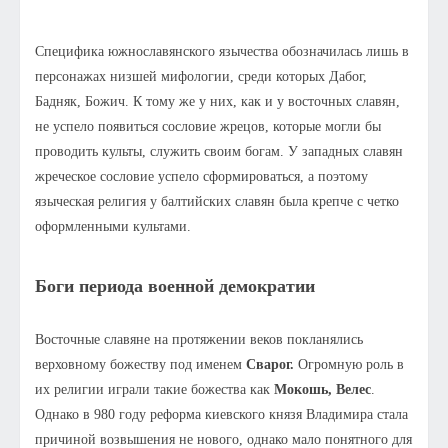
Специфика южнославянского язычества обозначилась лишь в
персонажах низшей мифологии, среди которых Дабог,
Бадняк, Божич. К тому же у них, как и у восточных славян,
не успело появиться сословие жрецов, которые могли бы
проводить культы, служить своим богам. У западных славян
жреческое сословие успело сформироваться, а поэтому
языческая религия у балтийских славян была крепче с четко
оформленными культами.
Боги периода военной демократии
Восточные славяне на протяжении веков покланялись
верховному божеству под именем
Сварог.
Огромную роль в
их религии играли такие божества как
Мокошь, Велес
.
Однако в 980 году реформа киевского князя Владимира стала
причиной возвышения не нового, однако мало понятного для