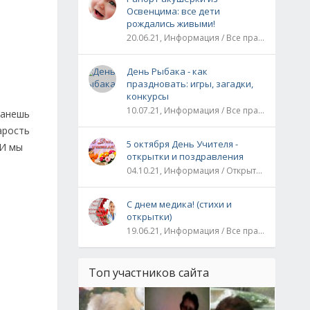
Освенцима: все дети
рождались живыми!
20.06.21, Информация / Все праздники / Рассказы и истории
День Рыбака - как
праздновать: игры, загадки,
конкурсы
10.07.21, Информация / Все праздники
танешь
арость
5 октября День Учителя -
 И мы
открытки и поздравления
04.10.21, Информация / Открытки / Все праздники
С днем медика! (стихи и
открытки)
19.06.21, Информация / Все праздники
Топ участников сайта