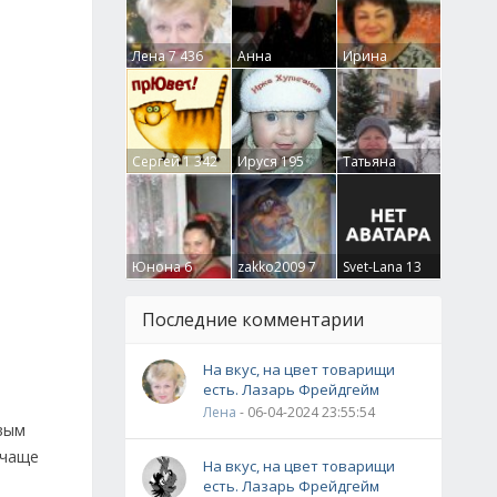
Лена
7 436
Анна
Ирина
Гумлевая
0
Бруцкая
41
Сергей
1 342
Ируся
195
Татьяна
Крючкова
0
Юнона
6
zakko2009
7
Svet-Lana
13
Последние комментарии
На вкус, на цвет товарищи
есть. Лазарь Фрейдгейм
Лена
- 06-04-2024 23:55:54
ивым
 чаще
На вкус, на цвет товарищи
есть. Лазарь Фрейдгейм