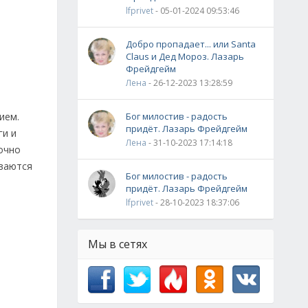
lfprivet
- 05-01-2024 09:53:46
Добро пропадает... или Santa
Claus и Дед Мороз. Лазарь
Фрейдгейм
Лена
- 26-12-2023 13:28:59
ием.
Бог милостив - радость
придёт. Лазарь Фрейдгейм
ги и
Лена
- 31-10-2023 17:14:18
дочно
иваются
Бог милостив - радость
придёт. Лазарь Фрейдгейм
lfprivet
- 28-10-2023 18:37:06
Мы в сетях