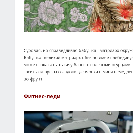
Суровая, но справедливая бабушка –матриарх окруж
Бабушка- великий матриарх обычно имеет лебединую 
может закатать тысячу банок с солёными огурцами з
гасить сигареты о ладони, девчонки в мини немедл
во фрунт.
Фитнес-леди