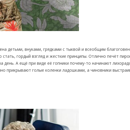
ена детьми, внуками, грядками с тыквой и всеобщим благоговен
стать, гордый взгляд и жесткие принципы. Отлично печёт пиро
а день. А ещё при виде её гопники почему-то начинают лихора
енно прикрывают голые коленки ладошками, а чиновники выстра