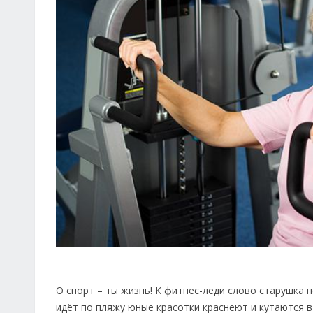
О спорт – ты жизнь! К фитнес-леди слово старушка н
идёт по пляжу юные красотки краснеют и кутаются в