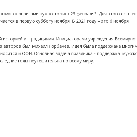
тными сюрпризами нужно только 23 февраля? Для этого есть е
ается в первую субботу ноября. В 2021 году – это 6 ноября.
й историей и традициями. Инициаторами учреждения Всемирно
из авторов был Михаил Горбачев. Идея была поддержана многи
носится и ООН. Основная задача праздника
-
поддержка мужск
оследние годы неутешительна по всему миру.