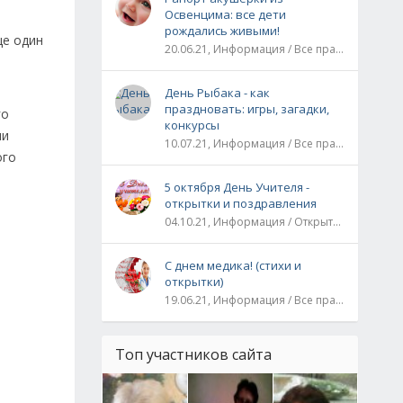
Освенцима: все дети
рождались живыми!
ще один
20.06.21, Информация / Все праздники / Рассказы и истории
День Рыбака - как
праздновать: игры, загадки,
го
конкурсы
ми
10.07.21, Информация / Все праздники
ого
5 октября День Учителя -
открытки и поздравления
04.10.21, Информация / Открытки / Все праздники
С днем медика! (стихи и
открытки)
19.06.21, Информация / Все праздники
Топ участников сайта