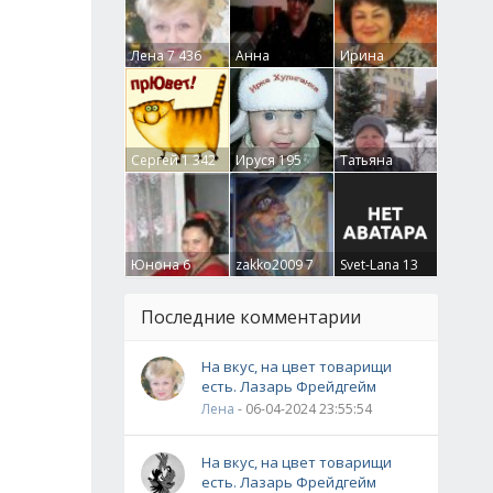
Лена
7 436
Анна
Ирина
Гумлевая
0
Бруцкая
41
Сергей
1 342
Ируся
195
Татьяна
Крючкова
0
Юнона
6
zakko2009
7
Svet-Lana
13
Последние комментарии
На вкус, на цвет товарищи
есть. Лазарь Фрейдгейм
Лена
- 06-04-2024 23:55:54
На вкус, на цвет товарищи
есть. Лазарь Фрейдгейм