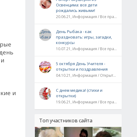
Освенцима: все дети
рождались живыми!
20.06.21, Информация / Все праздники / Рассказы и истории
День Рыбака - как
праздновать: игры, загадки,
конкурсы
орые
10.07.21, Информация / Все праздники
 день
 и
5 октября День Учителя -
открытки и поздравления
04.10.21, Информация / Открытки / Все праздники
С днем медика! (стихи и
пкие и
открытки)
19.06.21, Информация / Все праздники
Топ участников сайта