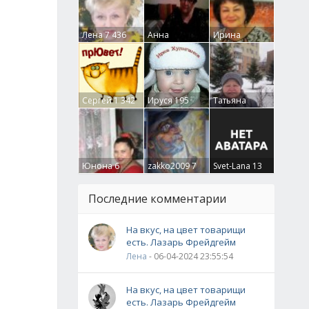
Лена
7 436
Анна
Ирина
Гумлевая
0
Бруцкая
41
Сергей
1 342
Ируся
195
Татьяна
Крючкова
0
Юнона
6
zakko2009
7
Svet-Lana
13
Последние комментарии
На вкус, на цвет товарищи
есть. Лазарь Фрейдгейм
Лена
- 06-04-2024 23:55:54
На вкус, на цвет товарищи
есть. Лазарь Фрейдгейм