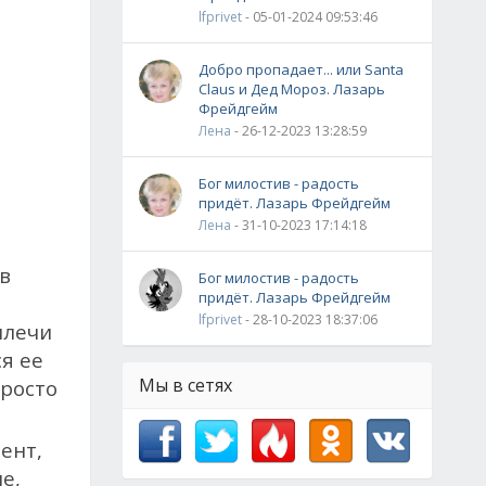
lfprivet
- 05-01-2024 09:53:46
Добро пропадает... или Santa
Claus и Дед Мороз. Лазарь
Фрейдгейм
Лена
- 26-12-2023 13:28:59
Бог милостив - радость
придёт. Лазарь Фрейдгейм
Лена
- 31-10-2023 17:14:18
в
Бог милостив - радость
придёт. Лазарь Фрейдгейм
lfprivet
- 28-10-2023 18:37:06
плечи
я ее
Мы в сетях
просто
ент,
е,