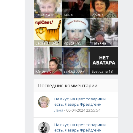
Лена
7 436
Анна
Ирина
Гумлевая
0
Бруцкая
41
Сергей
1 342
Ируся
195
Татьяна
Крючкова
0
Юнона
6
zakko2009
7
Svet-Lana
13
Последние комментарии
На вкус, на цвет товарищи
есть. Лазарь Фрейдгейм
Лена
- 06-04-2024 23:55:54
На вкус, на цвет товарищи
есть. Лазарь Фрейдгейм