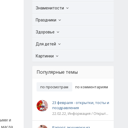
Знаменитости
Праздники
Здоровье
Для детей
Картинки
Популярные темы
по просмотрам
по комментариям
23 февраля - открытки, тосты и
поздравления
22.02.22, Информация / Открытки / Все праздники
выми и
е масла
Рапорт акушерки из