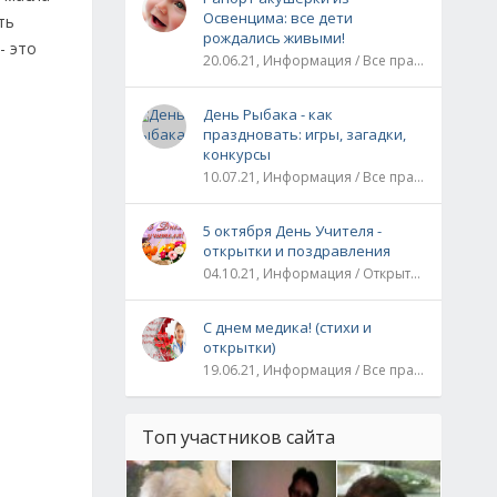
Освенцима: все дети
ть
рождались живыми!
- это
20.06.21, Информация / Все праздники / Рассказы и истории
День Рыбака - как
праздновать: игры, загадки,
конкурсы
10.07.21, Информация / Все праздники
5 октября День Учителя -
открытки и поздравления
04.10.21, Информация / Открытки / Все праздники
С днем медика! (стихи и
открытки)
19.06.21, Информация / Все праздники
Топ участников сайта