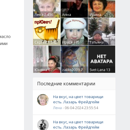
Лена
7 436
Анна
Ирина
Гумлевая
0
Бруцкая
41
масло
Сергей
1 342
Ируся
195
Татьяна
кими
Крючкова
0
в
Юнона
6
zakko2009
7
Svet-Lana
13
Последние комментарии
На вкус, на цвет товарищи
есть. Лазарь Фрейдгейм
Лена
- 06-04-2024 23:55:54
На вкус, на цвет товарищи
есть. Лазарь Фрейдгейм