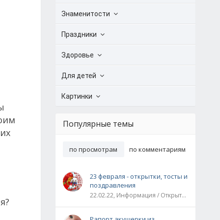
Знаменитости
Праздники
Здоровье
Для детей
Картинки
ы
воим
Популярные темы
них
по просмотрам
по комментариям
23 февраля - открытки, тосты и
поздравления
22.02.22, Информация / Открытки / Все праздники
я?
Рапорт акушерки из