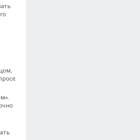
вать
го
цом,
просе.
ем».
точно
вать