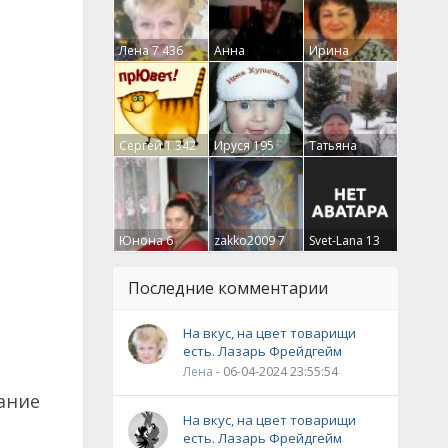
Лена
7 436
Анна
Ирина
Гумлевая
0
Бруцкая
41
Сергей
1 342
Ируся
195
Татьяна
Крючкова
0
Юнона
6
zakko2009
7
Svet-Lana
13
Последние комментарии
На вкус, на цвет товарищи
есть. Лазарь Фрейдгейм
Лена
- 06-04-2024 23:55:54
дание
На вкус, на цвет товарищи
есть. Лазарь Фрейдгейм