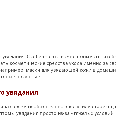
и увядания. Особенно это важно понимать, чтоб
ать косметические средства ухода именно за с
 например, маски для увядающей кожи в домаш
отовые покупные.
го увядания
лица совсем необязательно зрелая или стареюща
томы увядания просто из-за «тяжелых условий