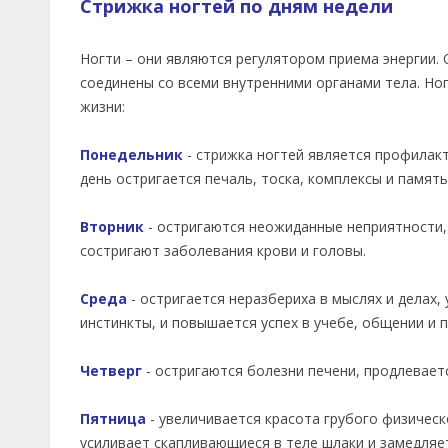
Стрижка ногтей по дням недели
Ногти – они являются регулятором приема энергии.
соединены со всеми внутренними органами тела. Ног
жизни:
Понедельник
- стрижка ногтей является профилакт
день остригается печаль, тоска, комплексы и память
Вторник
- остригаются неожиданные неприятности,
состригают заболевания крови и головы.
Среда
- остригается неразбериха в мыслях и делах
инстинкты, и повышается успех в учебе, общении и
Четверг
- остригаются болезни печени, продлевает
Пятница
- увеличивается красота грубого физическ
усиливает скапливающиеся в теле шлаки и замедляет