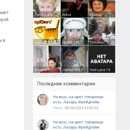
имает
Лена
7 436
Анна
Ирина
орой
Гумлевая
0
Бруцкая
41
ы в
Сергей
1 342
Ируся
195
Татьяна
Крючкова
0
Юнона
6
zakko2009
7
Svet-Lana
13
Последние комментарии
На вкус, на цвет товарищи
есть. Лазарь Фрейдгейм
Лена
- 06-04-2024 23:55:54
На вкус, на цвет товарищи
есть. Лазарь Фрейдгейм