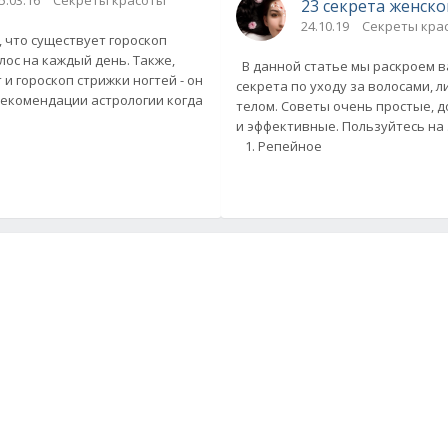
5.03.16
Секреты красоты
23 секрета женско
24.10.19
Секреты кра
 что существует гороскоп
применяется
лос на каждый день. Также,
В данной статье мы раскроем в
 и гороскоп стрижки ногтей - он
секрета по уходу за волосами, л
екомендации астрологии когда
телом. Советы очень простые, 
и эффективные. Пользуйтесь на
1. Репейное