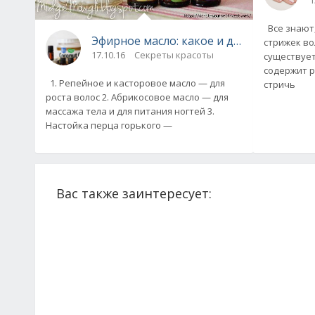
1
Все знают,
Эфирное масло: какое и для чего 
стрижек во
17.10.16
Секреты красоты
существует
содержит р
1. Репейное и касторовое масло — для
стричь
роста волос 2. Абрикосовое масло — для
массажа тела и для питания ногтей 3.
Настойка перца горького —
Вас также заинтересует: