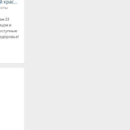
й красоты - доступно, полезно и эффективно
соты
ам 23
ицом и
доступные
 здоровье!