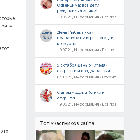
Освенцима: все дети
рождались живыми!
20.06.21, Информация / Все праздники / Рассказы и истории
которые
т ритм
День Рыбака - как
праздновать: игры, загадки,
конкурсы
этот
10.07.21, Информация / Все праздники
5 октября День Учителя -
открытки и поздравления
04.10.21, Информация / Открытки / Все праздники
С днем медика! (стихи и
ся
открытки)
19.06.21, Информация / Все праздники
Топ участников сайта
 это