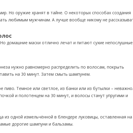
р. Но оружие хранят в тайне. О некоторых способах создания
ывать любимым мужчинам. А лучше вообще никому не рассказыват
олос
! Но домашние маски отлично лечат и питают сухие непослушные
онеза нужно равномерно распределить по волосам, покрыть
тавить на 30 минут. Затем смыть шампунем.
 пиво. Темное или светлое, из банки или из бутылки – неважно
очкой и полотенцем на 30 минут, и волосы станут упругими и
ца из одной измельчённой в блендере луковицы, оставленная на
 самые дорогие шампуни и бальзамы.