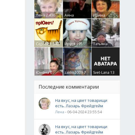
Лена
7 436
Анна
Ирина
Гумлевая
0
Бруцкая
41
Сергей
1 342
Ируся
195
Татьяна
Крючкова
0
Юнона
6
zakko2009
7
Svet-Lana
13
Последние комментарии
На вкус, на цвет товарищи
есть. Лазарь Фрейдгейм
Лена
- 06-04-2024 23:55:54
На вкус, на цвет товарищи
есть. Лазарь Фрейдгейм