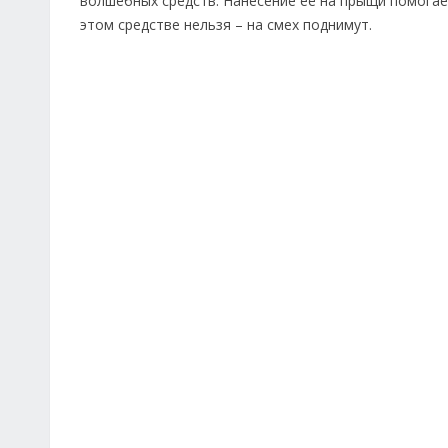
волшебных средств. Нанесение её на прыщи помогае
этом средстве нельзя – на смех поднимут.