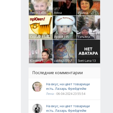
Лена
7 436
Анна
Ирина
Гумлевая
0
Бруцкая
41
Сергей
1 342
Ируся
195
Татьяна
Крючкова
0
Юнона
6
zakko2009
7
Svet-Lana
13
Последние комментарии
На вкус, на цвет товарищи
есть. Лазарь Фрейдгейм
Лена
- 06-04-2024 23:55:54
На вкус, на цвет товарищи
есть. Лазарь Фрейдгейм