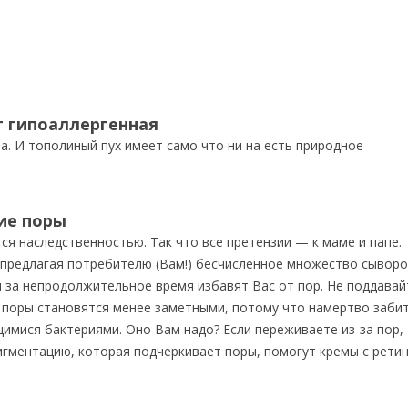
т гипоаллергенная
а. И тополиный пух имеет само что ни на есть природное
ие поры
ся наследственностью. Так что все претензии — к маме и папе.
предлагая потребителю (Вам!) бесчисленное множество сыворо
 за непродолжительное время избавят Вас от пор. Не поддавай
 поры становятся менее заметными, потому что намертво заби
мися бактериями. Оно Вам надо? Если переживаете из-за пор,
игментацию, которая подчеркивает поры, помогут кремы с рети