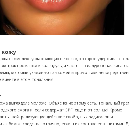
 кожу
ержат комплекс увлажняющих веществ, которые удерживают вла
, экстракт ромашки и календулы,и часто — гиалуроновая кислота
 кремы, которые ухаживают за кожей и прямо-таки непосредстве
 вините в этом тональник!
у
ожа выглядела моложе! Объяснение этому есть. Тональный кре
родского смога и, если содержат SPF, еще и от солнца! Кроме
данты, нейтрализующие действие свободных радикалов и
любимые средства: отлично, если в их составе есть витамин Е,