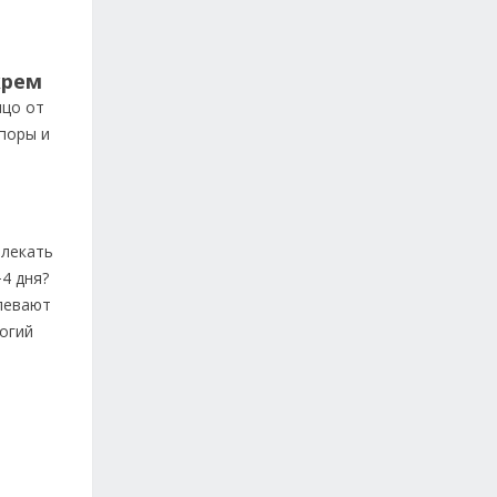
крем
ицо от
поры и
влекать
4 дня?
левают
рогий