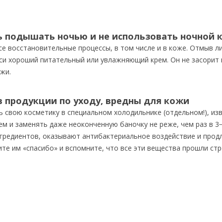
 подышать ночью и не использовать ночной 
се восстановительные процессы, в том числе и в коже. Отмыв л
оси хороший питательный или увлажняющий крем. Он не засорит 
жи.
 продукции по уходу, вредны для кожи
ь свою косметику в специальном холодильнике (отдельном!), из
м и заменять даже неоконченную баночку не реже, чем раз в 3−
гредиентов, оказывают антибактериальное воздействие и прод
ите им «спасибо» и вспомните, что все эти вещества прошли ст