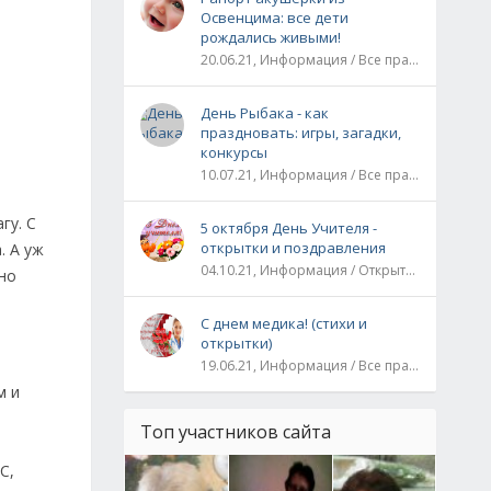
Освенцима: все дети
рождались живыми!
20.06.21, Информация / Все праздники / Рассказы и истории
День Рыбака - как
праздновать: игры, загадки,
конкурсы
10.07.21, Информация / Все праздники
гу. С
5 октября День Учителя -
открытки и поздравления
. А уж
04.10.21, Информация / Открытки / Все праздники
нно
С днем медика! (стихи и
открытки)
19.06.21, Информация / Все праздники
м и
Топ участников сайта
С,