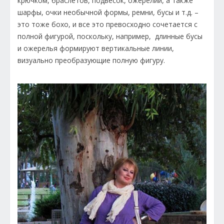
крючком, браслетов, подвесок, ожерелий, а также
шарфы, очки необычной формы, ремни, бусы и т.д. –
это тоже бохо, и все это превосходно сочетается с
полной фигурой, поскольку, например, длинные бусы
и ожерелья формируют вертикальные линии,
визуально преобразующие полную фигуру.