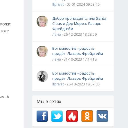
lfprivet
- 05-01-2024 09:53:46
Добро пропадает... или Santa
Claus и Дед Мороз. Лазарь
 кожи:
Фрейдгейм
итоге
Лена
- 26-12-2023 13:28:59
Бог милостив - радость
придёт. Лазарь Фрейдгейм
Лена
- 31-10-2023 17:14:18
Бог милостив - радость
придёт. Лазарь Фрейдгейм
lfprivet
- 28-10-2023 18:37:06
ым. А
Мы в сетях