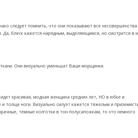
нако следует помнить, что они показывают все несовершенства
. Да, блеск кажется нарядным, выделяющимся, но смотрится в 
ткани. Они визуально уменьшат Ваши морщинки.
 идет красивая, модная женщина средних лет, НО в юбке и
че и толще ноги. Визуально силуэт кажется тяжелым и приземист
озрачные, темные колготки в тон полусапожкам, то это немного