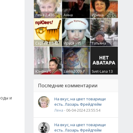
Лена
7 436
Анна
Ирина
Гумлевая
0
Бруцкая
41
Сергей
1 342
Ируся
195
Татьяна
Крючкова
0
Юнона
6
zakko2009
7
Svet-Lana
13
Последние комментарии
моды и
На вкус, на цвет товарищи
есть. Лазарь Фрейдгейм
Лена
- 06-04-2024 23:55:54
На вкус, на цвет товарищи
есть. Лазарь Фрейдгейм