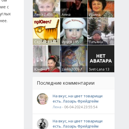
ние с
углых
Лена
7 436
Анна
Ирина
Гумлевая
0
Бруцкая
41
нее.
Сергей
1 342
Ируся
195
Татьяна
Крючкова
0
Юнона
6
zakko2009
7
Svet-Lana
13
Последние комментарии
На вкус, на цвет товарищи
есть. Лазарь Фрейдгейм
Лена
- 06-04-2024 23:55:54
На вкус, на цвет товарищи
есть. Лазарь Фрейдгейм