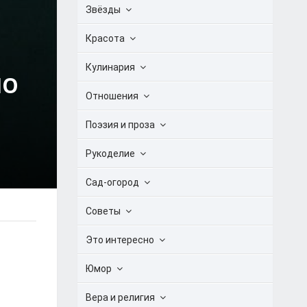
Звёзды
Красота
Кулинария
НО
Отношения
Поэзия и проза
Рукоделие
Сад-огород
Советы
Это интересно
Юмор
Вера и религия