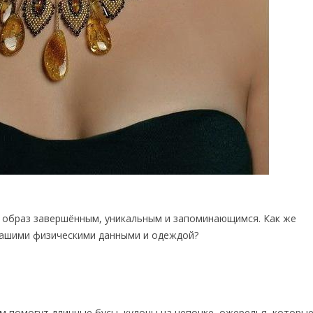
 образ завершённым, уникальным и запоминающимся. Как же
 вашими физическими данными и одеждой?
ам помогут длинные бусы, кулоны на цепочке, ожерелья, которы