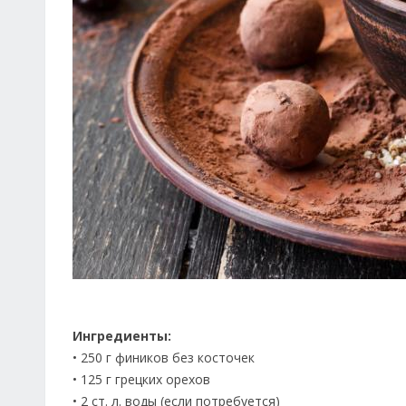
Ингредиенты:
• 250 г фиников без косточек
• 125 г грецких орехов
• 2 ст. л. воды (если потребуется)