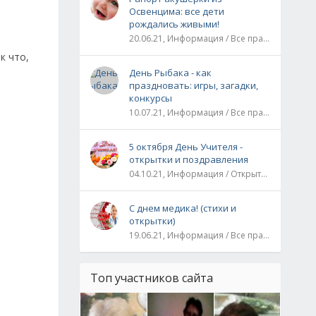
Освенцима: все дети
рождались живыми!
20.06.21, Информация / Все праздники / Рассказы и истории
к что,
День Рыбака - как
праздновать: игры, загадки,
конкурсы
10.07.21, Информация / Все праздники
5 октября День Учителя -
открытки и поздравления
04.10.21, Информация / Открытки / Все праздники
С днем медика! (стихи и
открытки)
19.06.21, Информация / Все праздники
Топ участников сайта