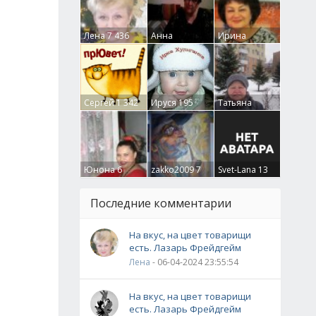
Лена
7 436
Анна
Ирина
Гумлевая
0
Бруцкая
41
Сергей
1 342
Ируся
195
Татьяна
Крючкова
0
Юнона
6
zakko2009
7
Svet-Lana
13
Последние комментарии
На вкус, на цвет товарищи
есть. Лазарь Фрейдгейм
Лена
- 06-04-2024 23:55:54
На вкус, на цвет товарищи
есть. Лазарь Фрейдгейм