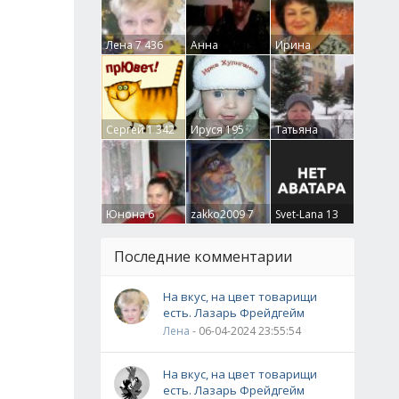
Лена
7 436
Анна
Ирина
Гумлевая
0
Бруцкая
41
Сергей
1 342
Ируся
195
Татьяна
Крючкова
0
Юнона
6
zakko2009
7
Svet-Lana
13
Последние комментарии
На вкус, на цвет товарищи
есть. Лазарь Фрейдгейм
Лена
- 06-04-2024 23:55:54
На вкус, на цвет товарищи
есть. Лазарь Фрейдгейм