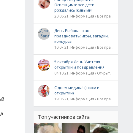
Освенцима: все дети
рождались живыми!
20.06.21, Информация / Все праздники / Рассказы и истории
День Рыбака - как
праздновать: игры, загадки,
конкурсы
10.07.21, Информация / Все праздники
5 октября День Учителя -
открытки и поздравления
04.10.21, Информация / Открытки / Все праздники
С днем медика! (стихи и
открытки)
ый
19.06.21, Информация / Все праздники
да
Топ участников сайта