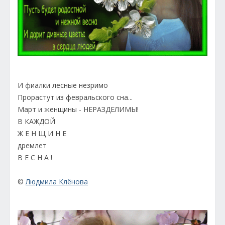
И фиалки лесные незримо
Прорастут из февральского сна...
Март и женщины - НЕРАЗДЕЛИМЫ!
В КАЖДОЙ
Ж Е Н Щ И Н Е
дремлет
В Е С Н А !
©
Людмила Клёнова