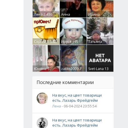
Лена
7 436
Анна
Ирина
Гумлевая
0
Бруцкая
41
Сергей
1 342
Ируся
195
Татьяна
Крючкова
0
Юнона
6
zakko2009
7
Svet-Lana
13
Последние комментарии
На вкус, на цвет товарищи
есть. Лазарь Фрейдгейм
Лена
- 06-04-2024 23:55:54
На вкус, на цвет товарищи
есть. Лазарь Фрейдгейм