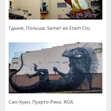
Гдыня, Польша. Sainer из Etam Cru
Сан-Хуан, Пуэрто-Рико. ROA