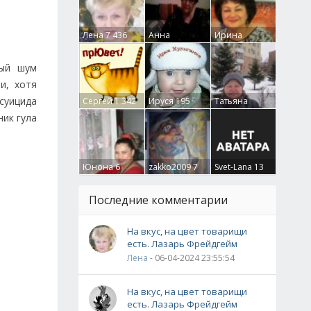
Лена
7 436
Анна
Ирина
Гумлевая
0
Бруцкая
41
ный шум
и, хотя
 суицида
Сергей
1 342
Ируся
195
Татьяна
Крючкова
0
ник гула
Юнона
6
zakko2009
7
Svet-Lana
13
Последние комментарии
На вкус, на цвет товарищи
есть. Лазарь Фрейдгейм
Лена
- 06-04-2024 23:55:54
На вкус, на цвет товарищи
есть. Лазарь Фрейдгейм