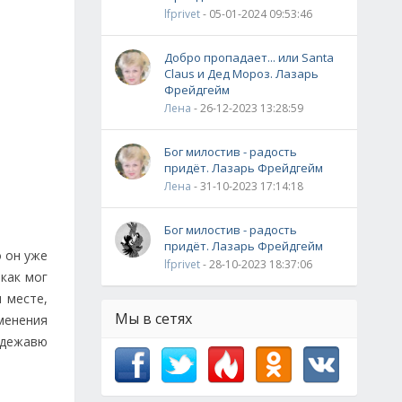
lfprivet
- 05-01-2024 09:53:46
Добро пропадает... или Santa
Claus и Дед Мороз. Лазарь
Фрейдгейм
Лена
- 26-12-2023 13:28:59
Бог милостив - радость
придёт. Лазарь Фрейдгейм
Лена
- 31-10-2023 17:14:18
Бог милостив - радость
придёт. Лазарь Фрейдгейм
о он уже
lfprivet
- 28-10-2023 18:37:06
как мог
 месте,
Мы в сетях
менения
 дежавю