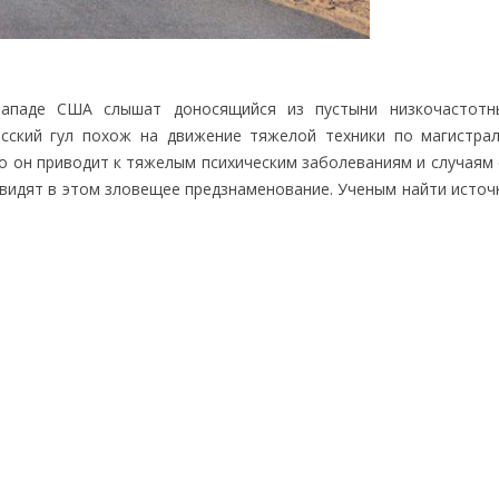
западе США слышат доносящийся из пустыни низкочастот
сский гул похож на движение тяжелой техники по магистрал
ко он приводит к тяжелым психическим заболеваниям и случаям
 видят в этом зловещее предзнаменование. Ученым найти источ