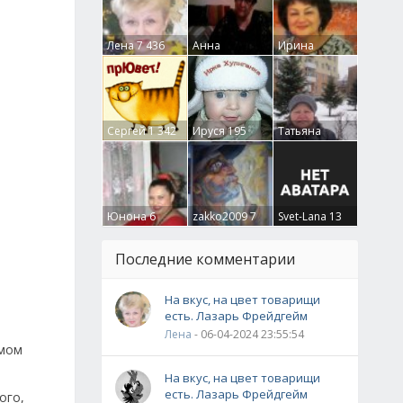
Лена
7 436
Анна
Ирина
Гумлевая
0
Бруцкая
41
Сергей
1 342
Ируся
195
Татьяна
Крючкова
0
Юнона
6
zakko2009
7
Svet-Lana
13
Последние комментарии
На вкус, на цвет товарищи
есть. Лазарь Фрейдгейм
Лена
- 06-04-2024 23:55:54
амом
На вкус, на цвет товарищи
есть. Лазарь Фрейдгейм
ого,