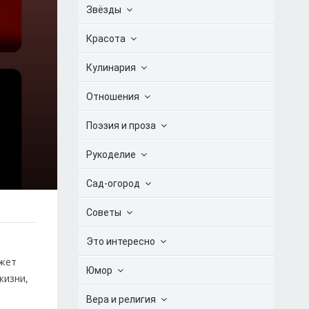
Звёзды
Красота
Кулинария
Отношения
Поэзия и проза
Рукоделие
Сад-огород
Советы
Это интересно
ожет
Юмор
жизни,
Вера и религия