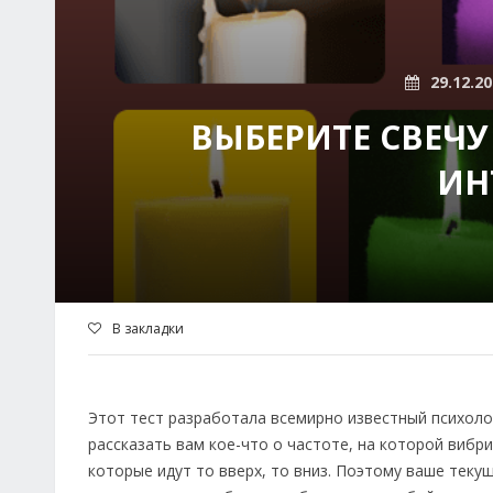
29.12.2
ВЫБЕРИТЕ СВЕЧУ
ИН
В закладки
Этот тест разработала всемирно известный психоло
рассказать вам кое-что о частоте, на которой вибр
которые идут то вверх, то вниз. Поэтому ваше теку