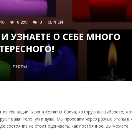
016
6 299
3
СЕРГЕЙ
 И УЗНАЕТЕ О СЕБЕ МНОГО
ТЕРЕСНОГО!
ТЕСТЫ
г из Ирландии Карина Коллинз. Свеча, которую вы выберете, м
ируют ваши тело, ум и душа. Мы проходим через разные этапы в 
щее состояние не стоит оценивать, как постоянное. Вы можете