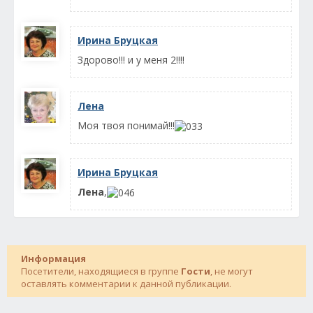
Ирина Бруцкая
Здорово!!! и у меня 2!!!!
Лена
Моя твоя понимай!!!
Ирина Бруцкая
Лена
,
Информация
Посетители, находящиеся в группе
Гости
, не могут
оставлять комментарии к данной публикации.