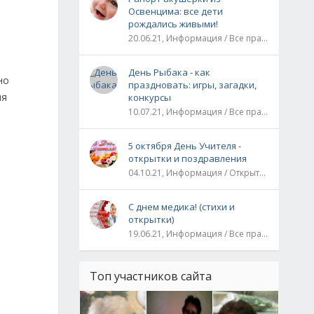
Освенцима: все дети
рождались живыми!
20.06.21, Информация / Все праздники / Рассказы и истории
День Рыбака - как
но
праздновать: игры, загадки,
ия
конкурсы
10.07.21, Информация / Все праздники
5 октября День Учителя -
открытки и поздравления
04.10.21, Информация / Открытки / Все праздники
С днем медика! (стихи и
открытки)
19.06.21, Информация / Все праздники
Топ участников сайта