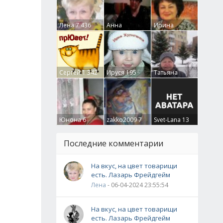
Лена
7 436
Анна
Ирина
Гумлевая
0
Бруцкая
41
Сергей
1 342
Ируся
195
Татьяна
Крючкова
0
Юнона
6
zakko2009
7
Svet-Lana
13
Последние комментарии
На вкус, на цвет товарищи
есть. Лазарь Фрейдгейм
Лена
- 06-04-2024 23:55:54
На вкус, на цвет товарищи
есть. Лазарь Фрейдгейм