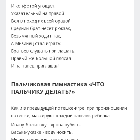
И конфетой угощал.
Указательный на правой
Вел в поход их всей оравой.
Средний брат несет рюкзак,
Безымянный ходит так,
А Мизинец стал играть:
Братьев слушать приглашать.
Правый же Большой плясал
И на танец приглашал!
Пальчиковая гимнастика «ЧТО
ПАЛЬЧИКУ ДЕЛАТЬ?»
Как и в предыдущей потешке-игре, при произношении
потешки, массируют каждый пальчик ребенка.
Ивану-большаку - дрова рубить,
Ваське-указке - воду носить,
Мишке-среднему - печку топить,