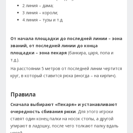
2 линия – дама;
3 линия – короли;
4 линия – тузы и т.д.
От начала площадки до последней линии – зона
званий, от последней линии до конца
площадки – зона пекаря
(банкира, царя, попа и
т.д.).
На расстоянии 5 метров от последней линии чертится
круг, в который ставится рюха (иногда – на кирпич).
Правила
Сначала выбирают «Пекаря» и устанавливают
очередность сбивания рюхи
. Для этого игроки
ставят один конец палки на носок стопы, а другой
упирают в ладошку, после чего толкают палку вдаль
ногой.