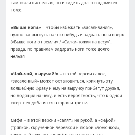
там «салить» нельзя, но и сидеть долго в «домике»
тоже.
«Выше ноги»
– чтобы избежать «засаливания»,
нужно запрыгнуть на что-нибудь и задрать ноги вверх
(«Выше ноги от земли» / «Салки-ножки на весу»),
правда, по правилам задирать ноги тоже долго
нельзя.
«Чай-чай, выручай!»
– в этой версии салок,
«засаленный» может остановиться, крикнуть эту
волшебную фразу и ему на выручку прибегут друзья,
но водящий на чеку, и есть вероятность, что к одной
«жертве» добавятся вторая и третья.
Сифа
– в этой версии «салят» не рукой, а «сифой»
(тряпкой, скрученной веревкой и любой «вонючкой»,
какую найдешь во дворе); в кого попали, тот