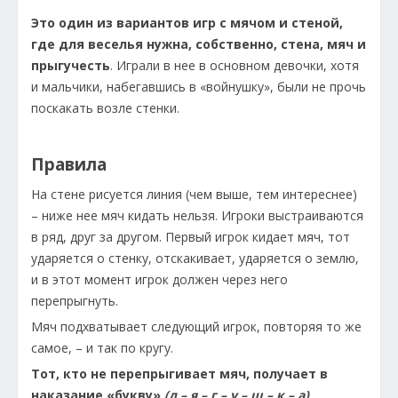
Это один из вариантов игр с мячом и стеной,
где для веселья нужна, собственно, стена, мяч и
прыгучесть
. Играли в нее в основном девочки, хотя
и мальчики, набегавшись в «войнушку», были не прочь
поскакать возле стенки.
Правила
На стене рисуется линия (чем выше, тем интереснее)
– ниже нее мяч кидать нельзя. Игроки выстраиваются
в ряд, друг за другом. Первый игрок кидает мяч, тот
ударяется о стенку, отскакивает, ударяется о землю,
и в этот момент игрок должен через него
перепрыгнуть.
Мяч подхватывает следующий игрок, повторяя то же
самое, – и так по кругу.
Тот, кто не перепрыгивает мяч, получает в
наказание «букву»
(л – я – г – у – ш – к – а)
.