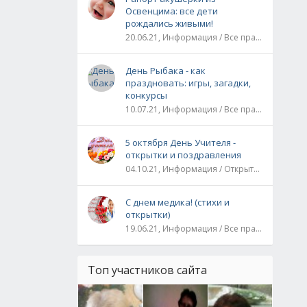
Освенцима: все дети
рождались живыми!
20.06.21, Информация / Все праздники / Рассказы и истории
День Рыбака - как
праздновать: игры, загадки,
конкурсы
10.07.21, Информация / Все праздники
5 октября День Учителя -
открытки и поздравления
04.10.21, Информация / Открытки / Все праздники
С днем медика! (стихи и
открытки)
19.06.21, Информация / Все праздники
Топ участников сайта