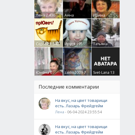
Лена
7 436
Анна
Ирина
Гумлевая
0
Бруцкая
41
Сергей
1 342
Ируся
195
Татьяна
Крючкова
0
Юнона
6
zakko2009
7
Svet-Lana
13
Последние комментарии
На вкус, на цвет товарищи
есть. Лазарь Фрейдгейм
Лена
- 06-04-2024 23:55:54
На вкус, на цвет товарищи
есть. Лазарь Фрейдгейм