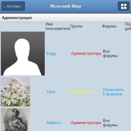
Женский Мир
← На главную
Администрация
Имя
По
Группа
Форумы
пользователя
дей
Все
buggy
Администраторы
форумы
Посмотреть
Yana
Модераторы
6 форумов
Все
Айвенго
Администраторы
форумы